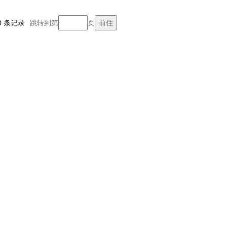
/0 条记录
跳转到第
页