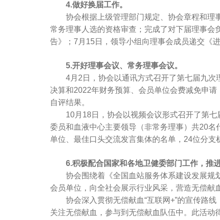
4.做好换届工作。
协会根据上级管理部门规定、协会章程和理事会
常务理事人选的资格审查；完成了对下届理事会负
告》；7月15日，领导小组向理事会成员递交《
5.开好理事会议、常务理事会议。
4月2日，协会以通讯方式召开了第七届九次理事
决算和2022年财务预算、会员单位会费减免申请
自评结果。
10月18日，协会以视频会议形式召开了第七届
委员和血液中心主要领导（非常务理事）共20名
单位、最佳口头交流发言集体的名单，24位分支
6.积极配合国家和各地卫健委部门工作，推进
协会围绕着《全国血站服务体系建设发展规划(2
会员单位，向全社会展示行业风采，营造无偿献
协会深入贯彻无偿献血“互联网+”的宣传路线，
关注无偿献血，参与到无偿献血队伍中。此活动得