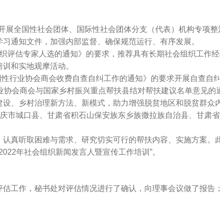
于开展全国性社会团体、国际性社会团体分支（代表）机构专项整
学习通知文件，加强内部监督、确保规范运行、有序发展。
评估专家人选的通知》的要求，推荐具有长期社会组织工作经
培训和实地观摩活动。
国性行业协会商会收费自查自纠工作的通知》的要求开展自查自
协会商会与国家乡村振兴重点帮扶县结对帮扶建议名单意见的
建设、乡村治理新方法、新模式，助力增强脱贫地区和脱贫群众
重庆市城口县、甘肃省积石山保安族东乡族撒拉族自治县、甘肃
认真听取困难与需求、研究切实可行的帮扶内容、实施方案。此
022年社会组织新闻发言人暨宣传工作培训”。
。
工作，秘书处对评估情况进行了确认，向理事会议做了报告；