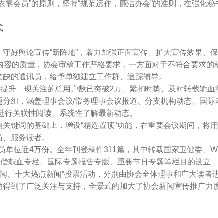
靠会员”的原则，坚持“规范运作，廉洁办会”的准则，在强化秘
式
舆论宣传“新阵地”，着力加强正面宣传、扩大宣传效果、保证新
高内容的质量，协会审稿工作严格要求，一方面对于不符合要求的
欠缺的通讯员，给予单独建立工作群、追踪辅导。
提升，现关注的总用户数已突破2万。紧扣时势、及时转载输血
题分组，涵盖理事会议/常务理事会议报道、分支机构动态、国际
进行关联性阅读、系统性了解最新动态。
词的基础上，增设“精选置顶”功能，在重要会议期间，将用户搜
员、服务读者。
单位近4万份。全年刊登稿件311篇，其中转载国家卫健委、W
、无偿献血专栏、国际专题报告专版、重要节日专题等栏目的设
新闻、十大热点新闻”投票活动，分别由协会全体理事和广大读者
动得到了广泛关注与支持，全景式的加大了协会新闻宣传推广力