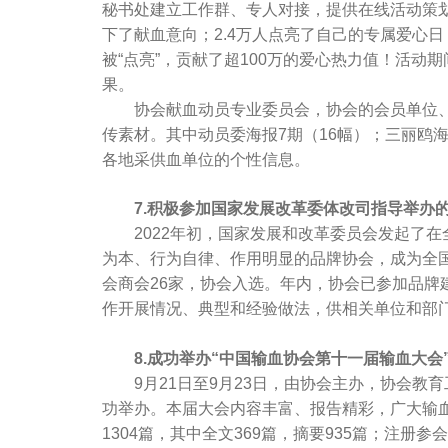
秘书处建立工作群、专人对接，提供在线活动策
下了献血意向；2.4万人点亮了自己的专属爱心日
被“点亮”，贡献了超100万的爱心热力值！活动
果。
协会献血动员专业委员会，协会的会员单位、合
传素材。其中动员委海报7期（16幅）；三丽鸥
各地采供血单位的个性信息。
7.积极参加国家发展改革委体改司指导举办的
2022年初，国家发展和改革委员会发起了在全
为本、行为自律、作用明显的品牌协会，成为全国
会商会26家，协会入选。年内，协会已参加品牌
作开展情况、典型和经验做法，供相关单位和部
8.成功举办“中国输血协会第十一届输血大会
9月21日至9月23日，由协会主办，协会教育
功举办。本届大会内容丰富、报告精彩，广大输血
1304篇，其中全文369篇，摘要935篇；注册