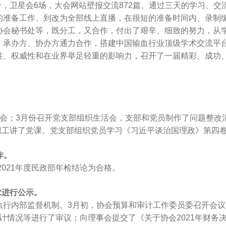
个，卫星会6场，大会网站壁报交流872篇。通过三天的学习、交
备工作、到改为全部线上直播，在很短的准备时间内、录制编
协会秘书处等，既分工，又合作，付出了艰辛、细致的努力，从
、承办方、协办方通力合作，搭建中国输血行业顶级学术交流平
性、权威性和在业界举足轻重的影响力，召开了一届精彩、成功
；3月份召开党支部组织生活会，支部和党员制作了问题整改清
工讲了党课。党支部组织党员学习《习近平谈治国理政》第四卷，开
作。
021年度民政部年检结论为合格。
求进行公示。
部监督机制。3月初，协会预算和审计工作委员委召开会议，对
部审计情况等进行了审议；向理事会提交了《关于协会2021年财务