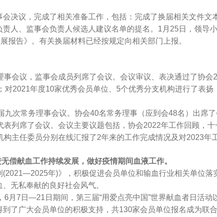
决议，完成了相关准备工作，包括：完成了换届相关文件文本(
责人、监事会负责人候选人建议名单的提名。1月25日，领导
进展报告》。有关换届材料已经按规定向相关部门上报。
会议，监事会成员列席了会议。会议审议、表决通过了协会2021
；对2021年度10家优秀会员单位、5个优秀分支机构进行了表扬
九次常务理事会议。协会40名常务理事（应到会48名）出席
代表列席了会议。会议主要议题包括，协会2022年工作回顾，
机构主任委员分别在线汇报了2年来的工作完成情况及对2023年
无偿献血工作持续发展，做好疫情期间血液工作。
021—2025年)》，积极促进会员单位和输血行业相关单位
血、无私奉献的良好社会风气。
6月7日—21日期间，第三届“用爱点亮中国”世界献血者日活
到了广大会员单位的积极支持，共130家会员单位报名成为联