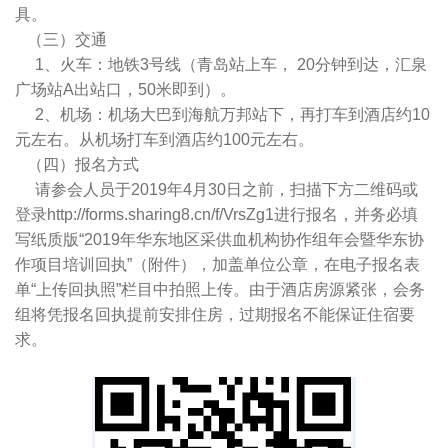
具。
（三）交通
1、火车：地铁3号线（青岛站上车， 20分钟到达，汇泉
广场站A出站口，50米即到）。
2、机场：机场大巴到海航万邦站下，再打车到酒店约10
元左右。从机场打车到酒店约100元左右。
（四）报名方式
请参会人员于2019年4月30日之前，扫描下方二维码或
登录http://forms.sharing8.cn/f/VrsZg1进行报名，并务必填
写纸质版“2019年华东地区采供血机构协作组年会暨华东协
作项目培训回执”（附件），加盖单位公章，在电子报名表
单“上传回执照”栏目中拍照上传。由于酒店房源紧张，会务
组将凭报名回执提前安排住房，过期报名不能保证住宿要
求。