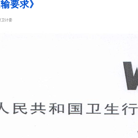
液运输要求》
家卫计委