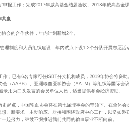
金”申报工作；完成2017年威高基金结题验收、2018年威高基
作共赢
协会的合作伙伴，年内计划新增2个。
理制度和人员组织建设；年内试点下设1-3个分队开展志愿活
。
；已有6名专家可任ISBT分支机构成员，2019年协会将资
会（AABB）、亚洲输血医学协会（AATM）等组织等国际会
投稿被录用为口头发言的会员单位人员，适当提供参会经济资助。
的历史起点，中国输血协会将在第七届理事会的带领下、在全体
思想、新要求；主动响应、对接和围绕政府中心工作，以坚如磐
仁一起努力，继续不懈推进我们共同的输血事业不断向前。