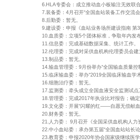
6.HLA专委会：成立推动血小板输注无效联合
7.装备委：4月召开“全国血站装备工作交流会
8.后勤委：暂无。
9.建设委：申报《血站业务场所建设指南 第
10.血质委：立项5个团体标准，争取年内发
11.信息委：完成基础数据采集、统计工作。
12.伦理委：完成对采供血机构伦理委员会建
13.制品委：暂无。
14.输血管理委：9月份举办“全国输血质量控
15.临床输血委：举办“2019全国临床输血学
16.细胞治疗委：暂无。
17.监测委：牵头成立全国血液安全监测试点工
18.管理委：完成2017年执业比对报告；确定
19.文化委：开展“闪耀的红——自愿无偿献
20.财务委：暂无。
21.人力委： 9月召开《全国采供血机构人
22.中小血站委：承办第五届“全国血站站长论
23.教育委：申报2020年协会国家级继续医