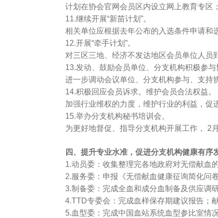
计划在协会官网会员区内设立网上教育专区；课
11.继续开展“新苗计划”。
相关单位应根据去年公布的入选条件申请和
12.开展“牵手计划”。
对三区三地、经济不发达地区会员单位人员到
13.发动、鼓励会员单位、分支机构积极参与
进一步调动会议单位、分支机构参与、支持协
14.积极回应会员诉求。维护会员合法权益。
加强行业维权的力度，维护行业的利益，促进
15.举办分支机构秘书培训会。
为更好地督促、指导分支机构开展工作， 2月
四、提升专业水准，促进分支机构健康有序
1.动员委：收集整理完各地政府对无偿献血的
2.服务委：申报《无偿献血健康征询简化问卷
3.制备委：完成全血和成分血制备及供应调研
4.TTD专委会：完成血样保存期建议报告；
5.血型委：完成中国血站系统血型参比室情