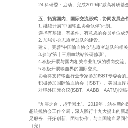
24.科研委：启动、完成2019年“威高科研基
五、拓宽国内、国际交流形式，协同发展合
1. 继续开展“中国输血协会伙伴”计划。
选择有基础、有条件、有意愿的会员单位成为
2. 加强协会志愿者总队的建设。
建立、完善“中国输血协会”志愿者总队的相关管
3.参与“第十三期血站站长研修班”。
4.积极开展与国内相关专业组织的横向交流
5.积极开展输血界的国际交流。
协会将支持输血行业专家参加ISBT专委会的工作
积极参加国际输血协会（ISBT）、美国血库协
对境外国际会议(ISBT、AABB、AATM)
“九层之台，起于累土”。 2019年，站在新
想统揽协会工作全局，深入践行十九大提出的新
足服务、开拓创新、团结协作，与全国输血界同
（完）