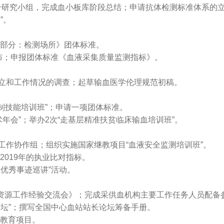
研究小组，完成血小板库阶段总结；申请抗体检测标准体系的立项
”。
3部分：检测场所》团体标准。
布；申报团体标准《血液采集质量监测指标》。
立和工作情况的调查；起草输血医学伦理规范初稿。
制技能培训班”；申请一项团体标准。
术年会”；举办2次“走基层精准扶贫临床输血培训班”。
作协作组；组织实施国家继教项目“血液安全监测培训班”。
2019年的执业比对指标。
血优秀事迹巡讲”活动。
力资源工作经验交流会》；完成采供血机构主要工作任务人员配备
坛”；撰写全国中心血站站长论坛筹备手册。
学教育项目。