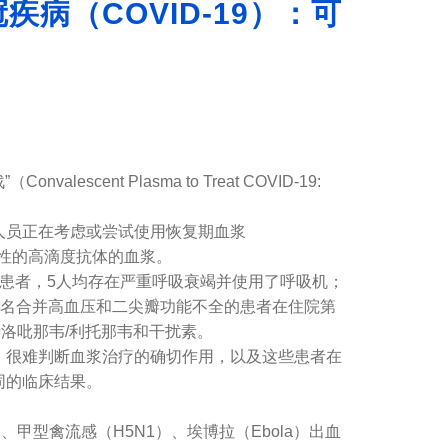
病（COVID-19）：可
t Plasma to Treat COVID-19:
究人员正在考虑或尝试使用恢复期血浆
特异性的高滴度抗体的血浆。
患者，5人均存在严重呼吸衰竭并使用了呼吸机；
，1名合并高血压和二尖瓣功能不全的患者在住院第
洛吡那韦/利托那韦和干扰素。
很难判断血浆治疗的确切作用，以及这些患者在
同的临床结果。
甲型禽流感（H5N1）、埃博拉（Ebola）出血