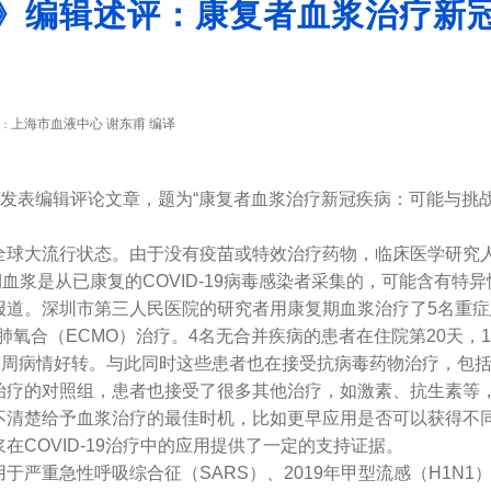
》编辑述评：康复者血浆治疗新冠疾
上海市血液中心 谢东甫 编译
：
评论文章，题为“康复者血浆治疗新冠疾病：可能与挑战”（Convalescen
已成为全球大流行状态。由于没有疫苗或特效治疗药物，临床医学研
者。恢复期血浆是从已康复的COVID-19病毒感染者采集的，可能含有
。深圳市第三人民医院的研究者用康复期血浆治疗了5名重症
膜肺氧合（ECMO）治疗。4名无合并疾病的患者在住院第20天
1周病情好转。与此同时这些患者也在接受抗病毒药物治疗，包括
的对照组，患者也接受了很多其他治疗，如激素、抗生素等，
不清楚给予血浆治疗的最佳时机，比如更早应用是否可以获得不
OVID-19治疗中的应用提供了一定的支持证据。
急性呼吸综合征（SARS）、2019年甲型流感（H1N1）、