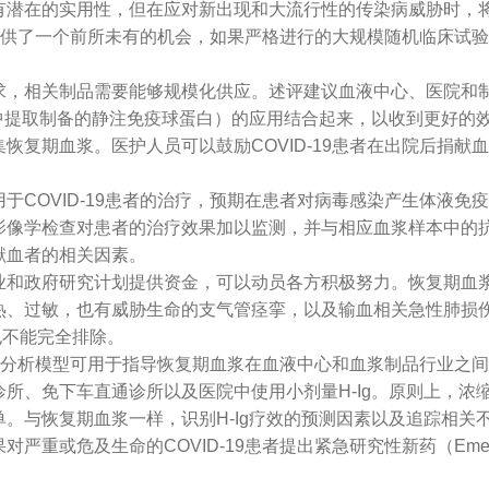
有潜在的实用性，但在应对新出现和大流行性的传染病威胁时，
提供了一个前所未有的机会，如果严格进行的大规模随机临床试
相关制品需要能够规模化供应。述评建议血液中心、医院和制
浆中提取制备的静注免疫球蛋白）的应用结合起来，以收到更好的
期血浆。医护人员可以鼓励COVID-19患者在出院后捐献
OVID-19患者的治疗，预期在患者对病毒感染产生体液免
影像学检查对患者的治疗效果加以监测，并与相应血浆样本中的
献血者的相关因素。
政府研究计划提供资金，可以动员各方积极努力。恢复期血浆
、过敏，也有威胁生命的支气管痉挛，以及输血相关急性肺损伤（
也不能完全排除。
态分析模型可用于指导恢复期血浆在血液中心和血浆制品行业之间的
免下车直通诊所以及医院中使用小剂量H-Ig。原则上，浓缩的
。与恢复期血浆一样，识别H-Ig疗效的预测因素以及追踪相关
命的COVID-19患者提出紧急研究性新药（Emergency Inv