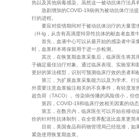
热以及其他病毒感染。虽然这一被动抗体疗法具
急剧增加的COVID-19病例为被动抗体疗法
行的进程。
要应对疫情期间对于被动抗体治疗的大量需求，
（H-Ig，从含有高滴度特异性抗体的献血者血
首先，血液中心可以从最开始的感染者中采集恢复
时，血浆样本将保留用于进一步检测。
其次，在恢复期血浆采集后，临床医生将其用于C
于确定最佳治疗对象。通过临床表现、实验室和
更好的算法模型，识别可预测临床疗效的患者和
第三，为扩展血浆采集能力以及为学术、行业和
外需要注意血浆输注相关的不良事件，有轻度发热
超负荷（TACO）。传染病传播的风险很小，但
第四，COVID-19和临床疗效相关因素的动
第五，在数月内，临床医生可以开始在移动诊所、
价的针对性抗体制剂，在全世界配送比血浆更简单
目前，美国食品和药物管理局已经批准，如果对严重或危及生
紧急使用恢复期血浆。