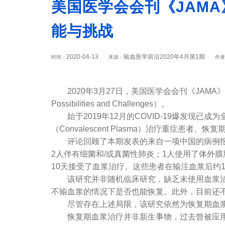
美国医学会会刊《JAMA
能与挑战
2020-04-13
输血医学前沿2020年4月第1期
时间：
来源：
作者
2020年3月27日，美国医学会会刊《JAMA》发表编辑
Possibilities and Challenges）。
始于2019年12月的COVID-19爆发现
（Convalescent Plasma）治疗重症患
评论回顾了本期发表的来自一项中国的病例报道
2人伴有细菌和/或真菌性肺炎；1人使用了体外
10天接受了血浆治疗。这些患者在输注血浆后约
该研究并非随机临床研究，缺乏未使用血浆治疗
不输血浆的情况下是否也能恢复。此外，目前还
尽管存在上述局限，该研究依然为恢复期血浆在C
恢复期血浆治疗并非新生事物，过去曾被应用于严重