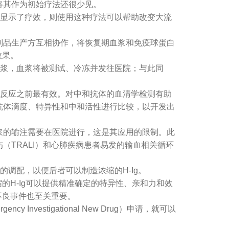
将其作为初始疗法还很少见。
验显示了疗效，则使用这种疗法可以帮助改变大流
品生产方互相协作，将恢复期血浆和免疫球蛋白
效果。
血浆，血浆将被测试、冷冻并发往医院；与此同
疫反应之前最有效。对中和抗体的血清学检测有助
抗体滴度、特异性和中和活性进行比较，以开发出
的输注需要在医院进行，这是其应用的限制。此
TRALI）和心肺疾病患者易发的输血相关循环
调配，以便后者可以制造浓缩的H-Ig。
H-Ig可以提供精准确定的特异性、亲和力和效
不良事件也至关重要。
estigational New Drug）申请，就可以