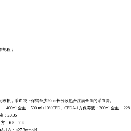
作规程；
无破损，采血袋上保留至少20cm长分段热合注满全血的采血管。
00ml 全血 500 ml±10%CPD、CPDA-1方保养液：200ml 全血 22
：≥0.35
1方：6.8—7.4
A-1方：≤27.3mmol/L