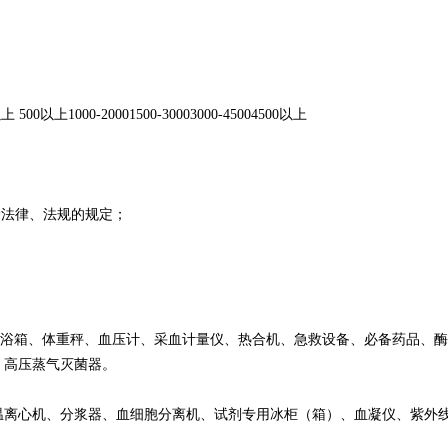
00以上 500以上1000-20001500-30003000-45004500以上
护法律、法规的规定；
温水浴箱、体重秤、血压计、采血计量仪、热合机、急救设备、必备药品、
、高压蒸气灭菌器。
温离心机、分浆器、血细胞分离机、试剂专用冰柜（箱）、血凝仪、紫外