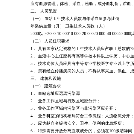
应有血源管理，体检、采血，检验，成分血制备，贮血
二、 人员配置
（一） 血站卫生技术人员数与年采血量参考比例
年采供血量（升） 卫生技术人员数（人）
2000以下2000-10 00010 000-20 00020 000-40 00040 00
（二） 人员任职要求
1． 具有国家认定资格的卫生技术人员应占职工总数的
2． 血液中心主任应具有高等学校本科以上学历，中心
3． 技术岗位人员应具有中等专业学校医学专业以上学
4． 患有经血传播疾病的人员，不得从事采血、供血、
三、 建筑和设施
（一） 建筑要求
1． 血站选址应远离污染源；
2． 业务工作区域与行政区域应分开；
3． 业务工作区域内污染区与非污染区应分开；
4． 业务科室的结构布局符合工作流程；人流物流分开
5． 应为献血者提供安全、卫生、便利的休息场所；
6． 特殊需要开放分离血液成分的，必须在100级洁净