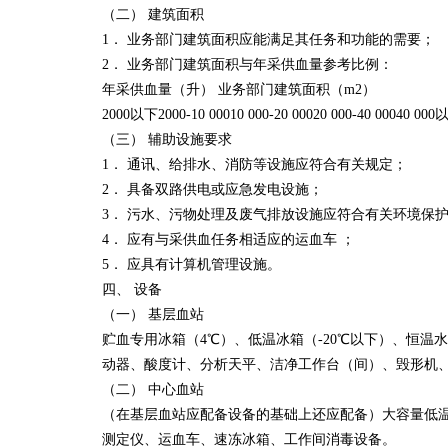
（二） 建筑面积
1． 业务部门建筑面积应能满足其任务和功能的需要；
2． 业务部门建筑面积与年采供血量参考比例：
年采供血量（升） 业务部门建筑面积（m2）
2000以下2000-10 00010 000-20 00020 000-40 00040 0
（三） 辅助设施要求
1． 通讯、给排水、消防等设施应符合有关规定；
2． 具备双路供电或应急发电设施；
3． 污水、污物处理及废气排放设施应符合有关环境保
4． 应有与采供血任务相适应的运血车 ；
5． 应具有计算机管理设施。
四、 设备
（一） 基层血站
贮血专用冰箱（4℃）、低温冰箱（-20℃以下）、恒
动器、酸度计、分析天平、洁净工作台（间）、毁形机
（二） 中心血站
（在基层血站应配备设备的基础上还应配备）大容量低
测定仪、运血车、速冻冰箱、工作间消毒设备。