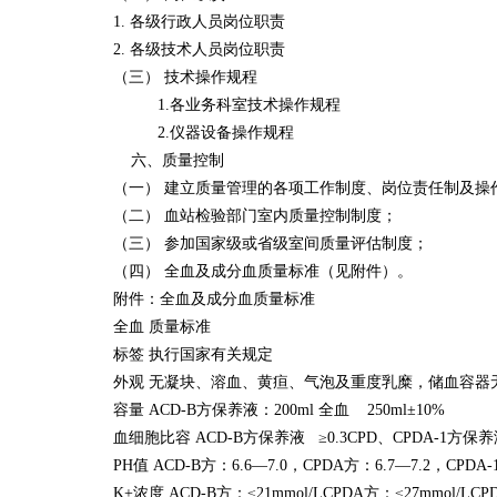
1. 各级行政人员岗位职责
2. 各级技术人员岗位职责
（三） 技术操作规程
1.各业务科室技术操作规程
2.仪器设备操作规程
六、质量控制
（一） 建立质量管理的各项工作制度、岗位责任制及操
（二） 血站检验部门室内质量控制制度；
（三） 参加国家级或省级室间质量评估制度；
（四） 全血及成分血质量标准（见附件）。
附件：全血及成分血质量标准
全血 质量标准
标签 执行国家有关规定
外观 无凝块、溶血、黄疸、气泡及重度乳糜，储血容器
容量 ACD-B方保养液：200ml 全血 250ml±10% 4
血细胞比容 ACD-B方保养液 ≥0.3CPD、CPDA-1方保养液
PH值 ACD-B方：6.6—7.0，CPDA方：6.7—7.2，CPDA-
K+浓度 ACD-B方：≤21mmol/LCPDA方：≤27mmol/LCPD