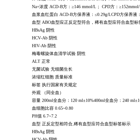
Na+浓度 ACD-B方：≥146 mmol/L； CPD方：≥152mmol
血浆血红蛋白 ACD-B方保养液：≤0.29g/LCPD方保养液：≤0.
血型 ABO血型应正反定型符合，稀有血型应符合血型标
HBsAg 阴性
HCV-Ab 阴性
HIV-Ab 阴性
梅毒螺旋体血清学试验 阴性
ALT 正常
无菌试验 无细菌生长
浓缩红细胞 质量标准
标签 执行国家有关规定
外观 （同全血）
容量 200ml全血分：120 ml±10%400ml全血分：240 ml±
血细胞比容 0.65~0.80
PH值 6.7~7.2
血型 正反定型相符合,稀有血型应符合血型标签标示
HBsAg 阴性
HCV-Ab 阴性