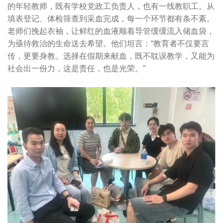
的年轻教师，既有学校党政工负责人，也有一线教职工。从
填表登记、体检筛查到采血完成，每一个环节都有条不紊。
老师们挽起衣袖，让鲜红的血液顺着导管缓缓流入储血袋，
为亟待救治的生命送去希望。他们坦言：“教育者不仅要言
传，更要身教。选择在假期来献血，既不耽误教学，又能为
社会出一份力，这是责任，也是光荣。”