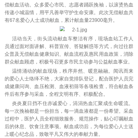
偿献血活动。众多爱心市民、志愿者踊跃挽袖，以滚烫热血
传递小城温情，用平凡善举守护生命安康。此次无偿献血共
有67名爱心人士成功献血，累计献血量23900毫升。
活动当天，街头流动献血车整洁有序，现场血站工作人
员通过面对面讲解、科普宣传、答疑解惑等方式，向过往群
众普及无偿献血健康知识、献血流程及惠民用血政策，消除
群众献血顾虑，积极号召更多市民主动参与公益献血事业。
温情涌动的献血现场，秩序井然、暖意融融。闻讯而来
的爱心人士络绎不绝，大家自觉排队登记，配合医护人员完
成健康问询、血压检测、血液初筛等各项检查，符合献血条
件后有序参与采血，全程文明有序、积极配合。
炎炎夏日挡不住赤诚爱心，涓涓热血汇聚成生命暖流。
每一次挽袖都是一份担当，每一滴血液都是一份希望。采血
过程中，医护人员全程细致服务、规范操作，贴心叮嘱献血
后的休息、饮食注意事项。献血成功后，为每位爱心人士送
上暖心纪念品，致敬平凡又伟大的奉献力量。