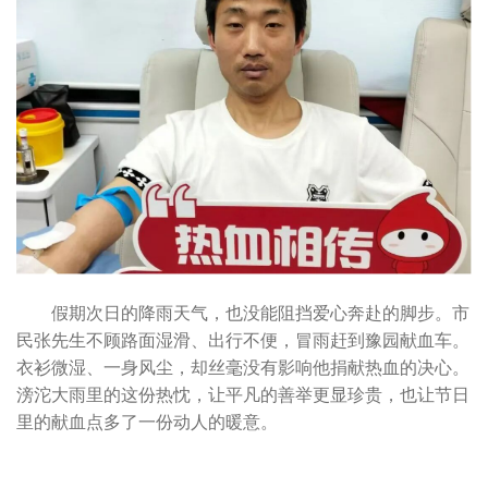
假期次日的降雨天气，也没能阻挡爱心奔赴的脚步。市
民张先生不顾路面湿滑、出行不便，冒雨赶到豫园献血车。
衣衫微湿、一身风尘，却丝毫没有影响他捐献热血的决心。
滂沱大雨里的这份热忱，让平凡的善举更显珍贵，也让节日
里的献血点多了一份动人的暖意。