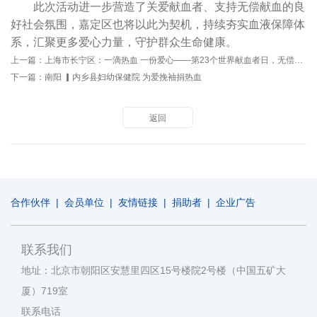
此次活动进一步营造了关爱献血者、支持无偿献血的良
好社会氛围，嘉定区也将以此为契机，持续夯实血液保障体
系，汇聚更多爱心力量，守护群众生命健康。
上一篇：
上海市长宁区：一滴热血 一份爱心——第23个世界献血者日，无偿献血健康大讲堂走进北新泾社区
下一篇：
南阳 ▎内乡县妇幼保健院 为爱挽袖捐热血
返回
合作伙伴
|
会员单位
|
友情链接
|
捐助者
|
企业广告
联系我们
地址：北京市朝阳区安慧里四区15号楼院2号楼（中国五矿大
厦）719室
联系电话