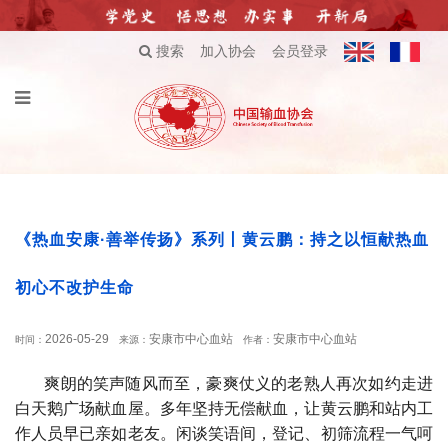
搜索
加入协会
会员登录
《热血安康·善举传扬》系列丨黄云鹏：持之以恒献热血
初心不改护生命
2026-05-29
安康市中心血站
安康市中心血站
时间：
来源：
作者：
爽朗的笑声随风而至，豪爽仗义的老熟人再次如约走进
白天鹅广场献血屋。多年坚持无偿献血，让黄云鹏和站内工
作人员早已亲如老友。闲谈笑语间，登记、初筛流程一气呵