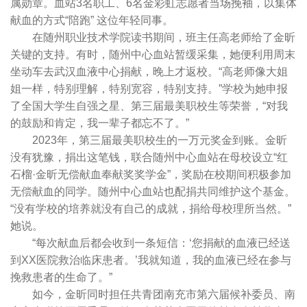
属勋章。血站3名职工、6名金彩虹志愿者当场挽袖，以集体
献血的方式“陪跑” 这位年轻同事。
在随州职业技术学院读书期间，班主任高老师给了金昕
关键的支持。有时，随州中心血站暂缓采集，她便利用周末
坐动车去武汉血液中心捐献，晚上才返校。“高老师像大姐
姐一样，特别理解，特别宽容，特别支持。”学校为她申报
了全国大学生自强之星、第三届最美职校生等荣誉，“对我
的鼓励和肯定，我一辈子都忘不了。”
2023年，第三届最美职校生的一万元奖金到账。金昕
没有犹豫，捐出这笔钱，联合随州中心血站在母校设立“红
石榴·金昕无偿献血奉献奖奖学金”，奖励在校期间积极参加
无偿献血的同学。随州中心血站也配捐共同维护这个基金。
“没有学校的培养就没有自己的成就，捐给母校理所当然。”
她说。
“每次献血后都会收到一条短信：‘您捐献的血液已经送
到XX医院救治临床患者。’我就知道，我的血液已经在参与
挽救患者的生命了。”
如今，金昕同时担任共青团南充市第六届候补委员、南