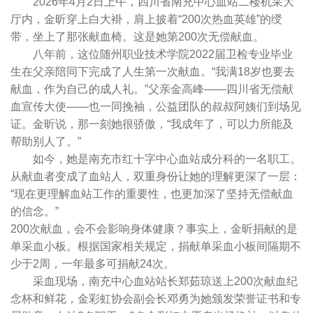
2026年4月2日上午，四川省南充中心血站二楼机采大
厅内，金昕穿上白大褂，肩上披着“200次热血英雄”的绶
带，坐上了那张献血椅。这是她第200次无偿献血。
八年前，这位随州职业技术学院2022届卫检专业毕业
生在父亲陪同下完成了人生第一次献血。“我满18岁也要去
献血，作为自己的成人礼。”父亲金高峰——四川省无偿献
血宣传大使——也一同挽袖，公益团队的叔叔阿姨们到场见
证。金昕说，那一刻她很骄傲，“我成年了，可以力所能及
帮助别人了。”
如今，她是南充市红十字中心血站成分科的一名职工。
从献血者变成了血站人，双重身份让她的理解更深了一层：
“现在更理解血站工作的重要性，也更加深了坚持无偿献血
的信念。”
200次献血，会不会影响身体健康？事实上，金昕捐献的是
单采血小板。根据国家相关规定，捐献单采血小板间隔期不
少于2周，一年最多可捐献24次。
采血现场，南充中心血站站长郑茹琼送上200次献血纪
念杯和鲜花，金彩虹协会副会长邓勇为她颁发荣誉证书和专