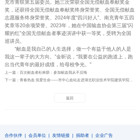
充市青联第五届委员。她三次荣获全国无偿献血奉献奖金
奖，还获得全国无偿献血奉献奖终身荣誉奖、全国无偿献血
志愿服务终身荣誉奖、2024年度“四川好人”、南充青年五四
奖章等20余项荣誉。2023年，她在中国输血协会第三届“闪
耀的红”全国无偿献血者事迹演讲中获一等奖，受聘为全国
巡讲员。
“献血是我自己的人生选择，做一个有益于他人的人是
我这一辈子的大方向。”金昕说，“我要在公益的跑道上，跑
出当代青年的最好成绩，给母校争光。”
上一篇：
百次献血者杜林荫：参加献血我从不后悔
下一篇：
青春热血 筑爱生命——市中心血站走进湖北职业技术学院建筑学院开展无偿献血宣讲活动
返回
合作伙伴
|
会员单位
|
友情链接
|
捐助者
|
企业广告