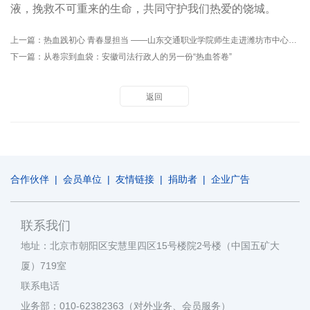
液，挽救不可重来的生命，共同守护我们热爱的饶城。
上一篇：
热血践初心 青春显担当 ——山东交通职业学院师生走进潍坊市中心血站开展实践研学活动
下一篇：
从卷宗到血袋：安徽司法行政人的另一份“热血答卷”
返回
合作伙伴
|
会员单位
|
友情链接
|
捐助者
|
企业广告
联系我们
地址：北京市朝阳区安慧里四区15号楼院2号楼（中国五矿大
厦）719室
联系电话
业务部：010-62382363（对外业务、会员服务）