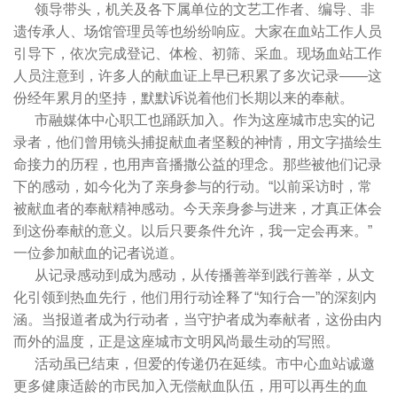
领导带头，机关及各下属单位的文艺工作者、编导、非
遗传承人、场馆管理员等也纷纷响应。大家在血站工作人员
引导下，依次完成登记、体检、初筛、采血。现场血站工作
人员注意到，许多人的献血证上早已积累了多次记录——这
份经年累月的坚持，默默诉说着他们长期以来的奉献。
市融媒体中心职工也踊跃加入。作为这座城市忠实的记
录者，他们曾用镜头捕捉献血者坚毅的神情，用文字描绘生
命接力的历程，也用声音播撒公益的理念。那些被他们记录
下的感动，如今化为了亲身参与的行动。“以前采访时，常
被献血者的奉献精神感动。今天亲身参与进来，才真正体会
到这份奉献的意义。以后只要条件允许，我一定会再来。”
一位参加献血的记者说道。
从记录感动到成为感动，从传播善举到践行善举，从文
化引领到热血先行，他们用行动诠释了“知行合一”的深刻内
涵。当报道者成为行动者，当守护者成为奉献者，这份由内
而外的温度，正是这座城市文明风尚最生动的写照。
活动虽已结束，但爱的传递仍在延续。市中心血站诚邀
更多健康适龄的市民加入无偿献血队伍，用可以再生的血