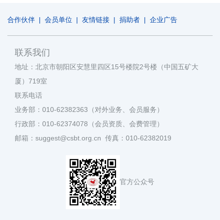
合作伙伴
|
会员单位
|
友情链接
|
捐助者
|
企业广告
联系我们
地址：北京市朝阳区安慧里四区15号楼院2号楼（中国五矿大
厦）719室
联系电话
业务部：010-62382363（对外业务、会员服务）
行政部：010-62374078（会员资质、会费管理）
邮箱：suggest@csbt.org.cn 传真：010-62382019
官方公众号