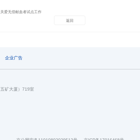
医关爱无偿献血者试点工作
返回
企业广告
国五矿大厦）719室
京公网安备11010802029512号
京ICP备17016468号