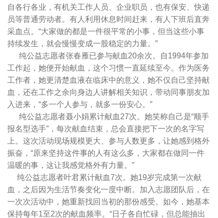
自各行各业，有机关工作人员、企业职员，也有保安、快递
员等普通劳动者。有人利用休息时间赶来，有人下班后直奔
采血点。“大家做的都是一件很平常的小事，但当这些小事
持续发生，就会慢慢变成一股稳定的力量。”
纯公益志愿者张春雁已参与献血20余次。自1994年参加
工作起，她便开始献血，这个习惯一直延续至今。作为医务
工作者，她更清楚血液在临床中的意义，她不仅自己坚持献
血，还在工作之余向身边人讲解相关知识，带动同事朋友加
入进来，“多一个人参与，就多一份安心。”
纯公益志愿者聂小娟累计献血27次。她笑称自己是“顺手
报名型选手”，每次献血结束，总会直接把下一次的名字写
上。这次活动现场规模更大、参与人数更多，让她感到格外
振奋，“原来坚持这件事的人有这么多，大家都在做同一件
温暖的事，这让我感觉格外有力量。”
纯公益志愿者叶君累计献血7次。她19岁完成第一次献
血，之后因为生活节奏变化一度中断。加入志愿团队后，在
一次次活动中，她重新找回当初的那份感受。如今，她基本
保持每年1至2次的献血频率。“日子各自忙碌，但总能抽出