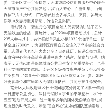
委、南开区红十字会指导，天津纯懿公益帮扶服务中心联合
天津市血液中心共同发起，以“百人齐心、百善汇集、百句
祝福”为活动形式，广泛动员社会各界关注、支持、参与无
偿献血及志愿服务活动，传递公益温情。
活动现场，“碧血丹心”项目创始人代表现场讲述了团队
无偿献血的缘起，据统计，自2020年项目启动以来，总计
235人参与其中，共计捐献单采血小板1932个治疗单位，捐
献全血27300ml，为保障医疗用血安全注入了坚实的社会力
量。志愿者代表也与大家分享了自身经历，传递公益力量。
市血液中心主任高洁在讲话中表达了感谢、敬意与期望。她
表示，无偿献血是保障城市公共卫生安全的重要基础，也是
社会文明的重要体现。南开区各级领导率先垂范，带动社会
广泛参与，“碧血丹心”志愿者团队百场坚持尤为可贵。她呼
吁更多单位和市民加入无偿献血队伍，共同守护生命安全。
南开区人民政府副区长王锐同志充分肯定了团队十年如
一日坚守公益初心、深耕无偿献血事业的奉献精神，在“十
五五”规划开局之年，这一延续多年的团体无偿献血活动展
现出新的时代意义，希望“碧血丹心”志愿者团队蓬勃发展，