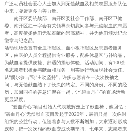
广泛动员社会爱心人士加入到无偿献血及相关志愿服务队伍
中来，凝聚更多向善力量。
南开区委统战部、南开区委社会工作部、南开区卫健
委、南开区红十字会有关领导亲切慰问参与无偿献血的志愿
者，高度赞扬他们无私奉献的崇高精神，并为他们颁发纪念
徽章与纪念品。
活动现场设置有全血捐献区、血小板捐献区及志愿者服务
区，由医护人员全程提供专业服务，配备休息区与补给品，
为献血者提供便捷、舒适的捐献体验。活动期间，有100余
名志愿者积极参与献血和服务，用实际行动展现社会责任。
从“偶尔参与”到“主动坚持”，许多志愿者在一次次挽袖之
间，与无偿献血结下了长久的约定。不同的身份、不同的经
历，却因同样的善意汇聚在一起，让“碧血丹心”的百场活动
更显温度。
“碧血丹心”项目创始人代表戴辉走上了献血椅，他回忆：
“碧血丹心”无偿献血项目发起于2020年，最初只是一次临时
组织的公益行动，但随着参与人数不断增加，大家逐渐形成
默契，把一次次相约献血变成长期坚持。七年来，志愿者来