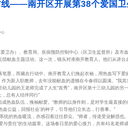
防线——南开区开展第38个爱国
中心
卫办）、教育局、疾病预防控制中心（区卫生监督所）及市血液
体无偿献血主题活动。这一次，镜头对准南开教育人。他们从讲台
笔墨，而藏在行动中。南开教育人们挽起衣袖，用热血写下爱的“
作为新入职教师，去年没能献血的遗憾在今春得以圆满。“我其
幼儿园的王老师完成了人生“首秀”，南开区第十三幼儿园的另
，总有人结伴同行”
成热血队伍，挽袖献爱。“教师的以身作则，是对学生最直接的
热血公益，回报社会’的种子，引导他们立长志，行善事。”
统的热血暖流，亦感召着过往群众。“师者，传道受业解惑也。
爱与责任”的生动篇章。这场春日里的爱心接力，共有41名老师成