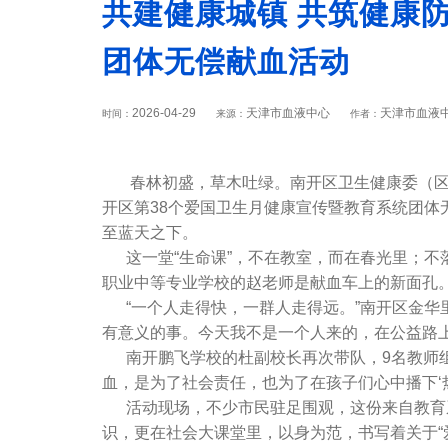
共建健康城镇 共筑健康
团体无偿献血活动
2026-04-29
天津市血液中心
天津市血液
时间：
来源：
作者：
春林初盛，草木吐绿。南开区卫生健康委（区爱
开区第38个爱国卫生月健康宣传暨教育系统团
至蓝天之下。
这一堂“生命课”，不在教室，而在春光里；不落
职业中等专业学校的赵老师是献血车上的新面孔。
“一个人走得快，一群人走得远。”南开区金华里
有意义的事。今天我不是一个人来的，在公益路上
南开鹏飞学校的杜副校长再次带队，9名教师组
血，是为了社会责任，也为了在孩子们心中播下‘
活动现场，不少市民驻足围观，这份来自教育系
识，更在社会大课堂里，以身为范，书写着关于“