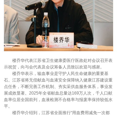
楼乔华代表江苏省卫生健康委医疗医政处对会议召开表
示祝贺，向与会代表及会议筹备人员致以欢迎与感谢。
楼乔华表示，输血事业是守护人民生命健康的重要基
石。江苏省将无偿献血与血液安全保障纳入健康江苏建设重
点任务，不断完善工作机制、夯实采供血服务体系，事业发
展成效显著。2025年全省献血总量达169万人次，千人口献
血率位居全国前列，血液检测不合格率与报废率保持较低水
平。
楼乔华介绍到，江苏省全面推行“用血费用减免一次都