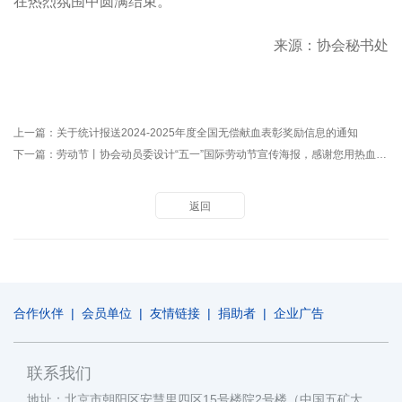
在热烈氛围中圆满结束。
来源：协会秘书处
上一篇：
关于统计报送2024-2025年度全国无偿献血表彰奖励信息的通知
下一篇：
劳动节丨协会动员委设计“五一”国际劳动节宣传海报，感谢您用热血托举希望！
返回
合作伙伴
|
会员单位
|
友情链接
|
捐助者
|
企业广告
联系我们
地址：北京市朝阳区安慧里四区15号楼院2号楼（中国五矿大