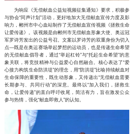
为响应《无偿献血公益短视频征集通知》要求，积极参
与协会“同声计划”活动，更好地加大无偿献血宣传力度及影
响力，郴州市中心血站制作了无偿献血宣传视频《拯救生命
让爱传递》。
该视频是由郴州市无偿献血形象大使、奥运冠
军罗诗芳发出的公益号召。文案以罗诗芳的双重身份为切入
点—既是在奥运赛场举起梦想的运动员，也是传递生命希望
的无偿献血倡导者，通过“举起杠铃”与“托起生命希望”的意
象关联，将竞技精神与公益爱心自然融合。核心表达了“爱
心接力构筑生命防洪堤”的理念，用“防洪堤”比喻持续献血对
生命保障的重要性，既生动形象，又传递出“无偿献血需要
长期参与、共同行动”的深意。最终以“加入我们，拯救生
命，让爱传递”的直白呼吁收尾，简洁有力，旨在激发公众
参与热情，强化“献血即救人”的认知。