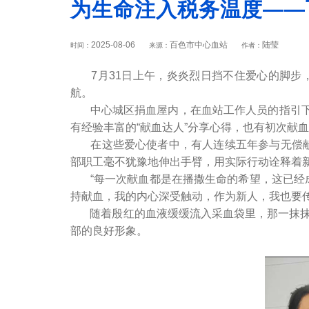
为生命注入税务温度——
2025-08-06
百色市中心血站
陆莹
时间：
来源：
作者：
7月31日上午，炎炎烈日挡不住爱心的脚步，
航。
中心城区捐血屋内，在血站工作人员的指引下
有经验丰富的“献血达人”分享心得，也有初次献
在这些爱心使者中，有人连续五年参与无偿献血，
部职工毫不犹豫地伸出手臂，用实际行动诠释着
“每一次献血都是在播撒生命的希望，这已经成
持献血，我的内心深受触动，作为新人，我也要传
随着殷红的血液缓缓流入采血袋里，那一抹抹“
部的良好形象。