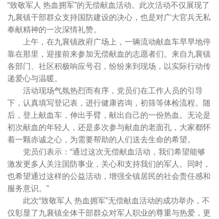
“致敬军人 热血拥军”的无偿献血活动。此次活动不仅展现了
九襄镇干部群众支持国防建设的决心，也是对广大官兵无私
奉献精神的一次深情礼赞。
上午，在九襄镇政府广场上，一辆流动献血车早早地停
靠在那里，迎接前来参加无偿献血的志愿者们。来自九襄镇
各部门、社区积极响应号召，纷纷来到现场，以实际行动传
递爱心与温暖。
活动现场气氛热烈而有序，党员们在工作人员的引导
下，认真填写登记表，进行健康咨询，初筛等体检流程。随
后，登上献血车，伸出手臂，献出自己的一份热血。无论是
初次献血的年轻人，还是多次参与献血的老面孔，大家都怀
着一颗赤诚之心，为需要帮助的人们送去生命的希望。
党员们表示：“通过这次无偿献血活动，我们希望能够
激发更多人关注国防事业，关心和支持我们的军人。同时，
也希望通过这样的公益活动，增强全镇居民的社会责任感和
服务意识。”
此次“致敬军人 热血拥军”无偿献血活动的成功举办，不
仅彰显了九襄镇全体干部群众对军人职业的尊重与热爱，更