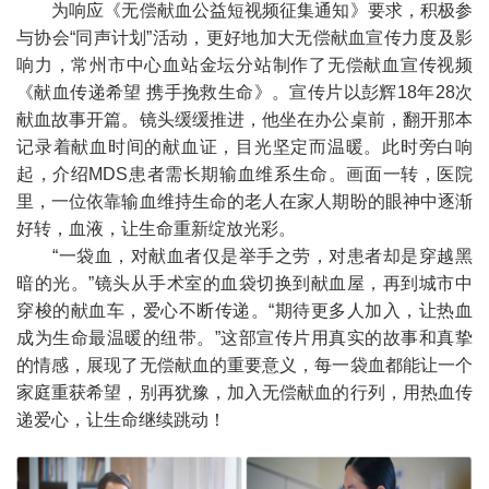
为响应《无偿献血公益短视频征集通知》要求，积极参
与协会“同声计划”活动，更好地加大无偿献血宣传力度及影
响力，常州市中心血站金坛分站制作了无偿献血宣传视频
《献血传递希望 携手挽救生命》。
宣传片以彭辉18年28次
献血故事开篇。镜头缓缓推进，他坐在办公桌前，翻开那本
记录着献血时间的献血证，目光坚定而温暖。此时旁白响
起，介绍MDS患者需长期输血维系生命。画面一转，医院
里，一位依靠输血维持生命的老人在家人期盼的眼神中逐渐
好转，血液，让生命重新绽放光彩。
“一袋血，对献血者仅是举手之劳，对患者却是穿越黑
暗的光。”镜头从手术室的血袋切换到献血屋，再到城市中
穿梭的献血车，爱心不断传递。“期待更多人加入，让热血
成为生命最温暖的纽带。”这部宣传片用真实的故事和真挚
的情感，展现了无偿献血的重要意义，每一袋血都能让一个
家庭重获希望，别再犹豫，加入无偿献血的行列，用热血传
递爱心，让生命继续跳动！