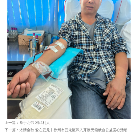
上一篇：
举手之劳 利己利人
下一篇：
浓情金秋 爱在云龙丨徐州市云龙区深入开展无偿献血公益爱心活动