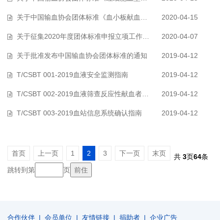
关于中国输血协会团体标准《血小板献血者HLA、HPA建库和应用指南》征求意见的…
2020-04-15
关于征集2020年度团体标准申报立项工作的通知
2020-04-07
关于批准发布中国输血协会团体标准的通知
2019-04-12
T/CSBT 001-2019血液安全监测指南
2019-04-12
T/CSBT 002-2019血液筛查反应性献血者归队指南
2019-04-12
T/CSBT 003-2019血站信息系统确认指南
2019-04-12
首页
上一页
1
2
3
下一页
末页
共
3
页
64
条
跳转到第
页
合作伙伴
|
会员单位
|
友情链接
|
捐助者
|
企业广告