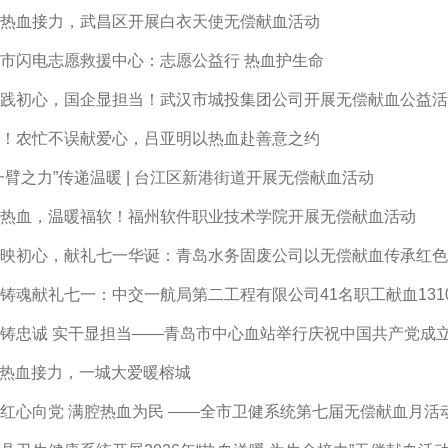
热血接力，武昌区开展白衣天使无偿献血活动
市闪电志愿救援中心：志愿公益行 热血护生命
践初心，国企显担当！武汉市城投集团公司开展无偿献血公益活
！农忙不误献爱心，吕亚明以热血赴善意之约
一臂之力”传递温暖 | 台江区新港街道开展无偿献血活动
热血，温暖福软！福州软件职业技术学院开展无偿献血活动
映初心，献礼七一华诞：青岛水务固废公司以无偿献血传承红色
铸魂献礼七一：中交一航局第二工程有限公司41名职工献血131
铸忠诚 实干显担当——青岛市中心血站举行庆祝中国共产党成立
14热血接力，一城大爱暖榕城
红心向党 满腔热血为民 ——全市卫健系统第七届无偿献血月活