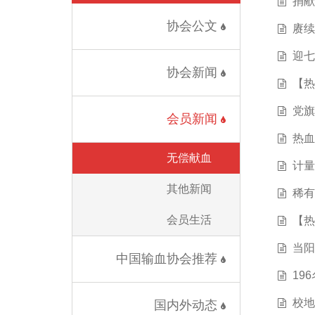
捐献
协会公文
赓续
迎七
协会新闻
【热
党旗
会员新闻
热血
无偿献血
计量
其他新闻
稀有
会员生活
【热
当阳
中国输血协会推荐
19
校地
国内外动态