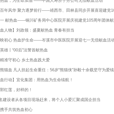
热血，为生命加油 ——中国人寿济宁分公司无偿献血活动
百年风华 聚力逐梦前行——靖西市、田林县同步开展喜迎建党1
一 献热血——铜川矿务局中心医院开展庆祝建党105周年团体
血人物】刘政领：盛夏献热血 青春有担当
映初心 热血护生命——岑溪市中医医院开展迎七一无偿献血活
英雄丨“00后”法警首献热血
精准守初心 乡土热血践大爱
熊猫血 凡人担起生命重任：56岁“熊猫侠”孙毅十余载坚守为爱
血行动】宜化集团：用热血为生命续航！
郭红莲，好样的！
6名建设者从各项目现场赶来，将个人小爱汇聚成国企担当
携手共筑热血初心