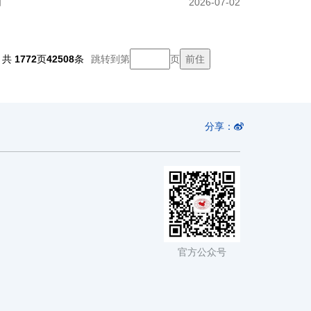
动
2026-07-02
共
1772
页
42508
条
跳转到第
页
分享：
官方公众号