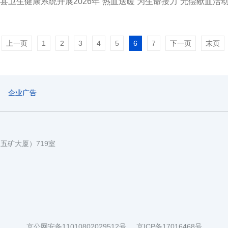
县卫生健康系统开展2026年“热血送暖 为生命接力”无偿献血活
上一页
1
2
3
4
5
6
7
下一页
末页
企业广告
国五矿大厦）719室
京公网安备11010802029512号
京ICP备17016468号