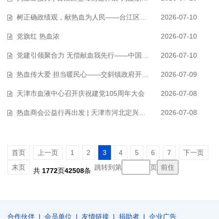
树正确政绩观，献热血为人民——台江区洋中街道开展无偿献血团体活动
2026-07-10
党旗红 热血浓
2026-07-10
党建引领聚合力 无偿献血我先行——中国工商银行股份有限公司巴彦淖尔分行…
2026-07-10
热血传大爱 担当暖民心——交斜镇政府开展无偿献血公益活动
2026-07-09
天津市血液中心召开庆祝建党105周年大会
2026-07-08
热血商会公益行再出发 | 天津市河北定兴商会联合天津市内蒙古呼伦贝尔商会开…
2026-07-08
首页
上一页
1
2
3
4
5
6
7
下一页
末页
跳转到第
页
共
1772
页
42508
条
合作伙伴
|
会员单位
|
友情链接
|
捐助者
|
企业广告