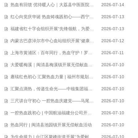
热血有回馈 优待暖人心｜大荔县中医医院顺利办结首例无偿献血荣誉卡免门诊…
2026-07-14
红心向党庆华诞 热血铸魂践初心——西宁市第一人民医院开展建党105周年无偿…
2026-07-13
福建省红十字会组织开展“先锋领航，为爱挽袖”无偿献血主题活动
2026-07-13
内蒙古巴彦淖尔市中心血站组织开展“健康地摊”无偿献血活动
2026-07-12
上海市​黄浦区：百年同行，热血守护！罗氏诊断连续第10年开展员工无偿献血…
2026-07-11
大爱暖梅溪｜闽清县梅溪镇开展无偿献血爱心公益活动
2026-07-10
赓续红色初心 汇聚热血力量 | 福州市规划设计研究院集团有限公司开展无偿献…
2026-07-10
汇聚点滴热，传递生命光——中核集团福建福清核电有限公司开展无偿献血活动…
2026-07-10
三尺讲台守初心 一腔热血庆建党——马尾琅岐教育系统专场无偿献血活动
2026-07-10
一腔热血践初心 | 中国航油福建分公司开展献礼建党105周年无偿献血活动
2026-07-10
热血同行 | 闽清县池园镇开展无偿献血活动
2026-07-10
为生命接力 | 台江区鳌峰街道开展“为爱献血，向暖而行”无偿献血志愿活动…
2026-07-10