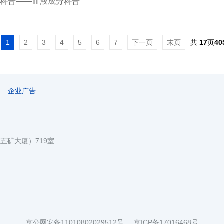
科普——血液成分科普
1
2
3
4
5
6
7
下一页
末页
共
17
页
40
企业广告
国五矿大厦）719室
京公网安备11010802029512号
京ICP备17016468号