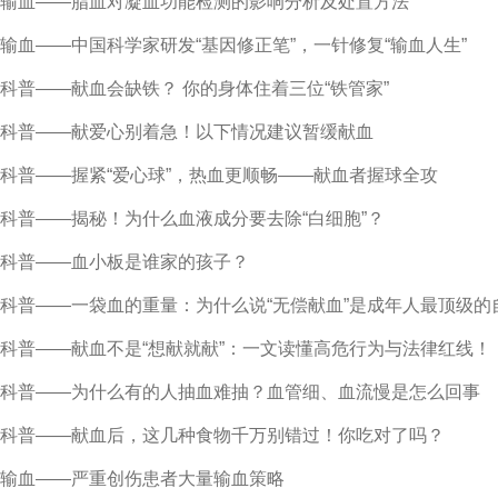
输血——脂血对凝血功能检测的影响分析及处置方法
输血——中国科学家研发“基因修正笔”，一针修复“输血人生”
科普——献血会缺铁？ 你的身体住着三位“铁管家”
科普——献爱心别着急！以下情况建议暂缓献血
科普——握紧“爱心球”，热血更顺畅——献血者握球全攻
科普——揭秘！为什么血液成分要去除“白细胞”？
科普——血小板是谁家的孩子？
科普——一袋血的重量：为什么说“无偿献血”是成年人最顶级的
科普——献血不是“想献就献”：一文读懂高危行为与法律红线！
科普——为什么有的人抽血难抽？血管细、血流慢是怎么回事
科普——献血后，这几种食物千万别错过！你吃对了吗？
输血——严重创伤患者大量输血策略