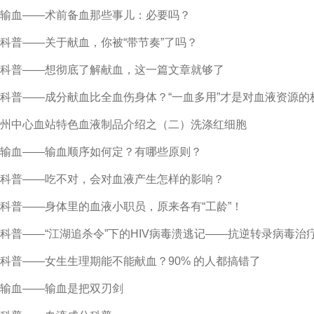
输血——术前备血那些事儿：必要吗？
科普——关于献血，你被“带节奏”了吗？
科普——想彻底了解献血，这一篇文章就够了
科普——成分献血比全血伤身体？“一血多用”才是对血液资源的
州中心血站特色血液制品介绍之（二）洗涤红细胞
输血——输血顺序如何定？有哪些原则？
科普——吃不对，会对血液产生怎样的影响？
科普——身体里的血液小职员，原来各有“工龄”！
科普——“江湖追杀令”下的HIV病毒溃逃记——抗逆转录病毒治
科普——女生生理期能不能献血？90% 的人都搞错了
输血——输血是把双刃剑