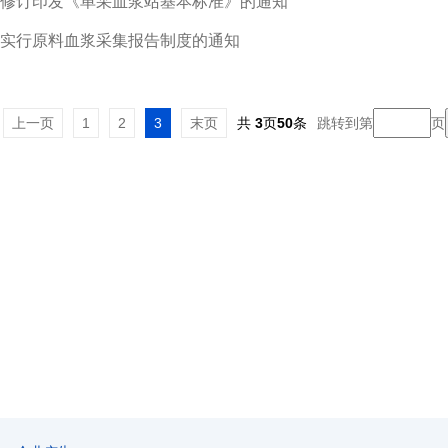
修订印发《单采血浆站基本标准》的通知
实行原料血浆采集报告制度的通知
上一页
1
2
3
末页
共
3
页
50
条
跳转到第
页