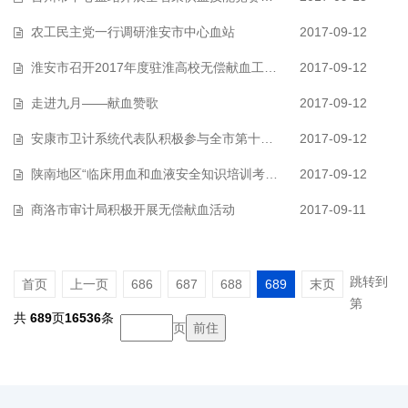
农工民主党一行调研淮安市中心血站
2017-09-12
淮安市召开2017年度驻淮高校无偿献血工作座谈会
2017-09-12
走进九月——献血赞歌
2017-09-12
安康市卫计系统代表队积极参与全市第十六届运动会第九套广播体操比赛
2017-09-12
陕南地区“临床用血和血液安全知识培训考试”在安康圆满结束
2017-09-12
商洛市审计局积极开展无偿献血活动
2017-09-11
跳转到
首页
上一页
686
687
688
689
末页
第
共
689
页
16536
条
页